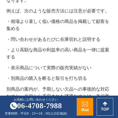
なります。
例えば、次のような販売方法には注意が必要です。
・相場より著しく低い価格の商品を掲載して顧客を
集める
・問い合わせがあるたびに在庫切れと説明する
・より高額な商品や利益率の高い商品を一律に提案
する
・表示商品について実際の販売実績がない
・別商品の購入を断ると取引を打ち切る
別商品の案内が、予期しない欠品への事後的な対応
なのか、当初から予定された誘導なのかは、表示商
お気軽にお問い合わせください
品の在庫状況、販売実績、価格設定、キャンセルの
06-4708-7988
TOP
Mail
発生状況などを踏まえて判断する必要があります。
営業時間：
平日9：15〜18：00
(土日応相談)