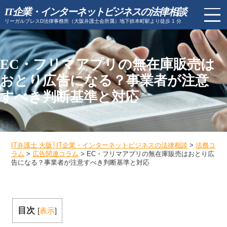
IT企業・インターネットビジネスの法律相談
リーガルブレスD法律事務所（大阪弁護士会所属）地下鉄本町駅より徒歩 1 分
EC・フリマアプリの無在庫販売は
おとり広告になる？事業者が注意
すべき判断基準と対応
IT弁護士 大阪│IT企業・インターネットビジネスの法律相談
>
法務コ
ラム
>
広告関連コラム
>
EC・フリマアプリの無在庫販売はおとり広
告になる？事業者が注意すべき判断基準と対応
目次
[
表示
]