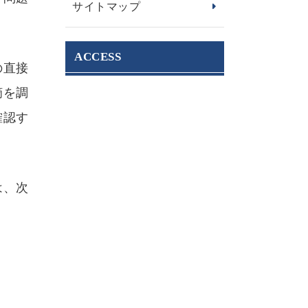
サイトマップ
ACCESS
の直接
摘を調
確認す
は、次