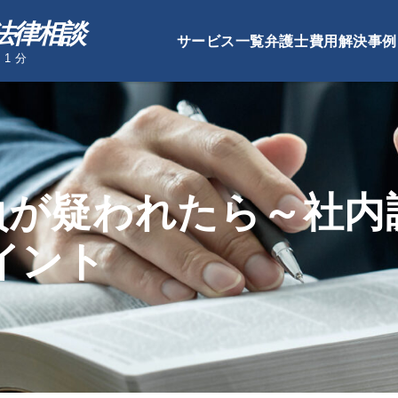
法律相談
サービス一覧
弁護士費用
解決事例
1 分
負が疑われたら～社内
イント