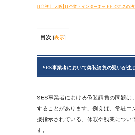
IT弁護士 大阪│IT企業・インターネットビジネスの
目次
[
表示
]
SES
事業者において偽装請負の疑いが生
SES
事業者における偽装請負の問題は
することがあります。例えば、常駐エ
接指示されている、休暇や残業につい
す。