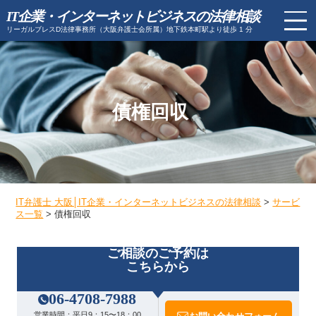
IT企業・インターネットビジネスの法律相談
リーガルブレスD法律事務所（大阪弁護士会所属）地下鉄本町駅より徒歩 1 分
債権回収
IT弁護士 大阪│IT企業・インターネットビジネスの法律相談
>
サービ
ス一覧
>
債権回収
ご相談のご予約は
こちらから
06-4708-7988
営業時間：
平日9：15〜18：00