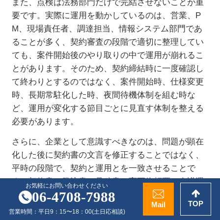
また、点検は法務部門だけで完結させないことが重
要です。実際に運用を動かしているのは、営業、
P
M
、現場責任者、調達担当、情報システム部門であ
ることが多く、契約審査の段階で適切に整理してい
ても、案件開始後のやり取りの中で運用が崩れるこ
とがあります。そのため、契約締結時に一度確認し
て終わりとするのではなく、案件開始時、仕様変更
時、長期常駐化した時、夜間待機体制を組む時な
ど、運用が変化する節目ごとに見直す体制を整える
必要があります。
さらに、企業として意識すべきなのは、問題が顕在
化した後に契約書の文言を修正することではなく、
平時の段階で、契約と運用とを一致させることで
す。契約書、発注書、見積書、変更依頼票、会議運
お気軽にお問い合わせください
06-4708-7988
営ルール、アカウント付与基準などが相互に整合し
TOP
Mail
ていなければ、形式上は業務委託として整理してい
営業時間：
平日9：15〜18：00
(土日応相談)