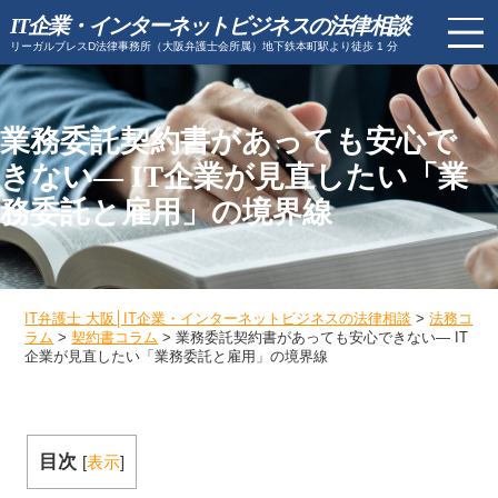
IT企業・インターネットビジネスの法律相談
リーガルブレスD法律事務所（大阪弁護士会所属）地下鉄本町駅より徒歩 1 分
業務委託契約書があっても安心で
きない― IT企業が見直したい「業
務委託と雇用」の境界線
IT弁護士 大阪│IT企業・インターネットビジネスの法律相談
>
法務コ
ラム
>
契約書コラム
>
業務委託契約書があっても安心できない― IT
企業が見直したい「業務委託と雇用」の境界線
目次
[
表示
]