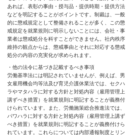
あれば、表彰の事由・授与品・提供時期・提供方法
などを明記することがポイントです。制裁は、一般
的に懲戒規定として整備されることが多く、この懲
戒規定を就業規則に明示しないことには、会社・事
業者は懲戒処分を科すことができません。社内秩序
維持の観点からは、懲戒事由とそれに対応する懲戒
処分の内容の充実化が求められます。
・他の法令に基づき記載するべき事項
労働基準法には明記されていませんが、例えば、男
女雇用機会均等法及び育児介護休業法では、セクハ
ラやマタハラに対する方針と対処内容（雇用管理上
講ずべき措置）を就業規則に明記することが義務付
けられています。また、労働施策総合推進法では、
パワハラに対する方針と対処内容（雇用管理上講ず
べき措置）を就業規則に明記することが義務付けら
れています。これらについては内部通報制度とリン