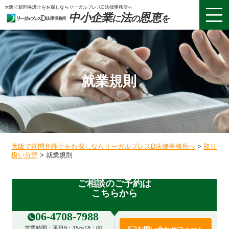
大阪で顧問弁護士をお探しならリーガルブレスD法律事務所へ
中小企業
法
恩恵
に
の
を
就業規則
大阪で顧問弁護士をお探しならリーガルブレスD法律事務所へ
>
取り
扱い分野
>
就業規則
ご相談のご予約は
こちらから
06-4708-7988
営業時間：
平日9：15〜18：00