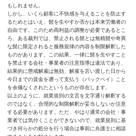
もしれません。
しかし、いくら顧客に不快感を与えることを防止す
るためとはいえ、髭を生やすか否かは本来労働者の
自由です。このため両利益の調整が必要であるとこ
ろ、ある裁判では、禁止される髭とは無精髭や奇異
な髭に限定されると服務規律の内容を制限解釈した
ものがあります。この結果、一律に髭を生やすこと
を禁止する会社・事業者の注意指導は違法であり、
結果的に懲戒解雇は無効、解雇を言い渡した日から
今日までの賃金を遡って支払う（バックペイ）こと
を余儀なくされたというものが存在します。
以上のように、就業規則の文言を文字通り解釈する
のではなく、合理的な制限解釈が妥当しないか注意
する必要があります。ただ、やはり通常の会社・事
業者では気付くことができないので、就業規則に基
づき何らかの処分を行う場合は事前に弁護士に相談