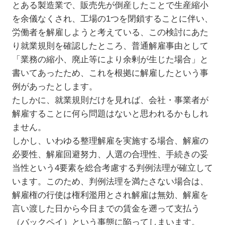
とある製造業で、販売先が倒産したことで生産縮小
を余儀なくされ、工場の1つを閉鎖することに伴い、
労働者を解雇しようと考えている、この検討にあた
り就業規則を確認したところ、普通解雇事由として
「業務の縮小、廃止等により余剰が生じた場合」と
書いてあったため、これを根拠に解雇したという事
例があったとします。
たしかに、就業規則だけを見れば、会社・事業者が
解雇することに何ら問題はないと思われるかもしれ
ません。
しかし、いわゆる整理解雇を実施する場合、解雇の
必要性、解雇回避努力、人選の合理性、手続きの妥
当性という4要素を総合考慮する判例法理が確立して
います。このため、判例法理を満たさない場合は、
解雇権の行使は権利濫用とされ解雇は無効、解雇を
言い渡した日から今日までの賃金を遡って支払う
（バックペイ）という事態に陥ってしまいます。