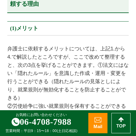
頼する理由
(1)メリット
弁護士に依頼するメリットについては、上記1.から
4.で解説したところですが、ここで改めて整理する
と、次の3点を挙げることができます。①法文にはな
い「隠れたルール」を意識した作成・運用・変更を
行うことができる（隠れたルールの見落としによ
り、就業規則が無効化することを防止することがで
きる）
②労使紛争に強い就業規則を保有することができる
（労使紛争が発生しても、就業規則に定めたルール
お気軽にお問い合わせください
06-4708-7988
を提示することで、早期解決・拡大防止を図ること
TOP
Mail
ができる）
営業時間：
平日9：15〜18：00
(土日応相談)