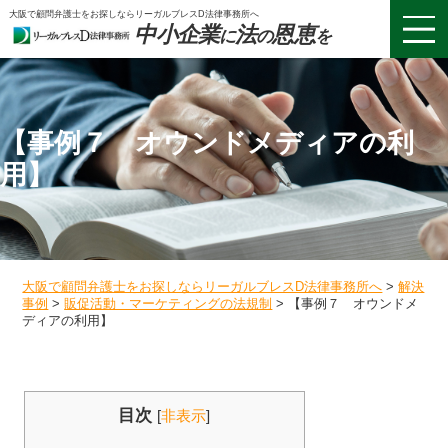
大阪で顧問弁護士をお探しならリーガルブレスD法律事務所へ
中小企業
法
恩恵
に
の
を
【事例７ オウンドメディアの利
用】
大阪で顧問弁護士をお探しならリーガルブレスD法律事務所へ
>
解決
事例
>
販促活動・マーケティングの法規制
>
【事例７ オウンドメ
ディアの利用】
目次
[
非表示
]