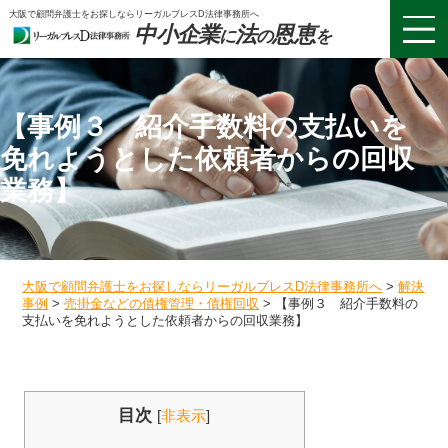
大阪で顧問弁護士をお探しならリーガルブレスD法律事務所へ
中小企業
法
恩恵
に
の
を
【事例３ 紹介手数料の支払いを
免れようとした依頼者からの回収
業務】
大阪で顧問弁護士をお探しならリーガルブレスD法律事務所へ
>
解決
事例
>
売掛金などの債権管理・債権回収
>
【事例３ 紹介手数料の
支払いを免れようとした依頼者からの回収業務】
目次
[
非表示
]