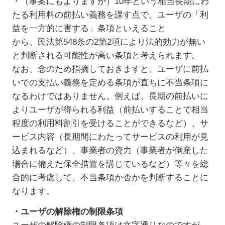
・（事案にもよりますが）10年という相当長期にわ
たる利用料の前払い義務を課す点で、ユーザの「利
益を一方的に害する」条項といえること
から、民法第548条の2第2項により法的効力が無い
と判断される可能性が高い条項と考えられます。
なお、念のため指摘しておきますと、ユーザに前払
いでの支払い義務を定める条項が直ちに不当条項に
なるわけではありません。例えば、長期の前払いに
よりユーザが得られる利益（前払いすることで相当
程度の利用料割引を受けることができるなど）、サ
ービス内容（長期間にわたってサービスの利用が見
込まれるなど）、事業者の資力（事業者が倒産した
場合に備えた保全措置を講じているなど）等々を総
合的に考慮して、不当条項か否かを判断することに
なります。
・ユーザの解除権の制限条項