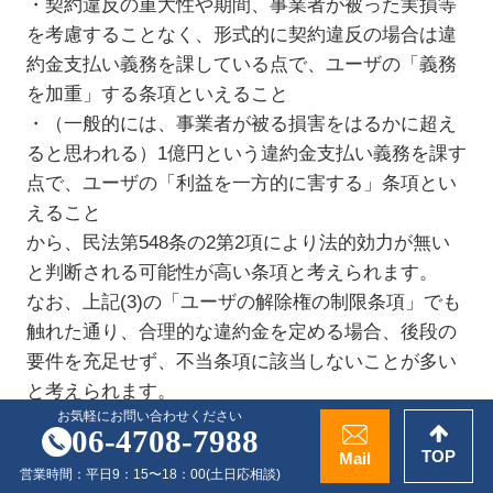
・契約違反の重大性や期間、事業者が被った実損等
を考慮することなく、形式的に契約違反の場合は違
約金支払い義務を課している点で、ユーザの「義務
を加重」する条項といえること
・（一般的には、事業者が被る損害をはるかに超え
ると思われる）1億円という違約金支払い義務を課す
点で、ユーザの「利益を一方的に害する」条項とい
えること
から、民法第548条の2第2項により法的効力が無い
と判断される可能性が高い条項と考えられます。
なお、上記(3)の「ユーザの解除権の制限条項」でも
触れた通り、合理的な違約金を定める場合、後段の
要件を充足せず、不当条項に該当しないことが多い
と考えられます。
お気軽にお問い合わせください
06-4708-7988
・
契約解消に伴う清算条項
TOP
Mail
契約解消に伴う清算条項とは、契約を解除・解約し
営業時間：
平日9：15〜18：00
(土日応相談)