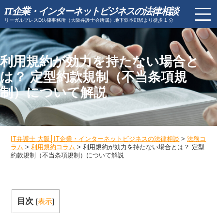
IT企業・インターネットビジネスの法律相談
リーガルブレスD法律事務所（大阪弁護士会所属）地下鉄本町駅より徒歩 1 分
利用規約が効力を持たない場合と
は？ 定型約款規制（不当条項規
制）について解説
IT弁護士 大阪│IT企業・インターネットビジネスの法律相談
>
法務コ
ラム
>
利用規約コラム
>
利用規約が効力を持たない場合とは？ 定型
約款規制（不当条項規制）について解説
目次
[
表示
]