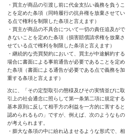
・買主が商品の引渡し前に代金支払い義務を負うこ
とを定めた条項（同時履行の抗弁権を放棄させてい
る点で権利を制限した条項と言えます）
・買主が商品の不具合について一切の責任追及がで
きないことを定めた条項（損害賠償請求権を放棄さ
せている点で権利を制限した条項と言えます）
・継続的な売買契約において、買主が中途解約する
場合に書面による事前通告が必要であることを定め
た条項（書面による通告が必要である点で義務を加
重する条項と言えます）
次に、「その定型取引の態様及びその実情並びに取
引上の社会通念に照らして第一条第二項に規定する
基本原則に反して相手方の利益を一方的に害すると
認められるもの」ですが、例えば、次のようなもの
が考えられます。
・膨大な条項の中に紛れ込ませるような形式で、相